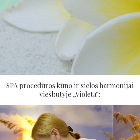
SPA procedūros kūno ir sielos harmonijai
viešbutyje „Violeta“: