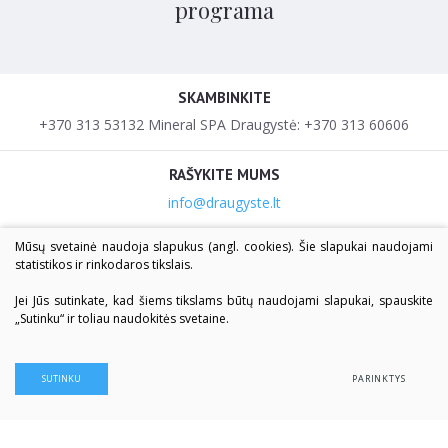
programa
SKAMBINKITE
+370 313 53132 Mineral SPA Draugystė: +370 313 60606
RAŠYKITE MUMS
info@draugyste.lt
Mūsų svetainė naudoja slapukus (angl. cookies). Šie slapukai naudojami
MŪSŲ ADRESAS
statistikos ir rinkodaros tikslais.
V.Krėvės g. 7, LT-66126, Druskininkai
V.Krėvės g. 28, LT-66126, Druskininkai
Jei Jūs sutinkate, kad šiems tikslams būtų naudojami slapukai, spauskite
„Sutinku“ ir toliau naudokitės svetaine.
SUTINKU
PARINKTYS
©2024, Draugystės sanatorija. Visos teisės saugomos