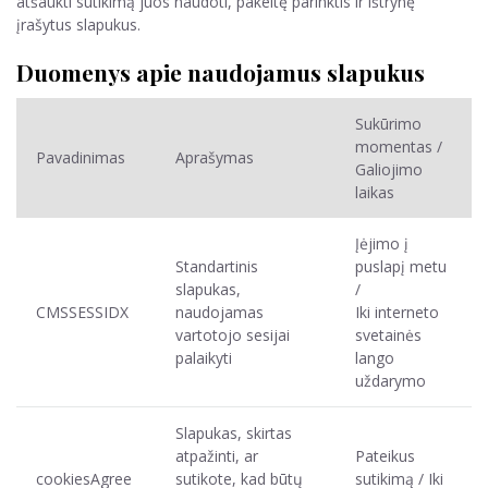
atšaukti sutikimą juos naudoti, pakeitę parinktis ir ištrynę
įrašytus slapukus.
Duomenys apie naudojamus slapukus
Sukūrimo
momentas /
Pavadinimas
Aprašymas
Galiojimo
laikas
Įėjimo į
Standartinis
puslapį metu
slapukas,
/
CMSSESSIDX
naudojamas
Iki interneto
vartotojo sesijai
svetainės
palaikyti
lango
uždarymo
Slapukas, skirtas
atpažinti, ar
Pateikus
cookiesAgree
sutikote, kad būtų
sutikimą / Iki