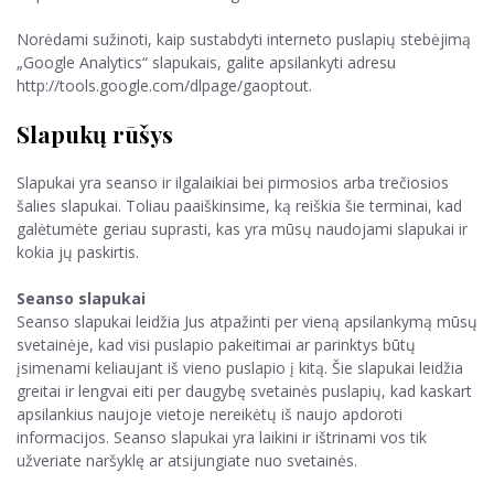
Norėdami sužinoti, kaip sustabdyti interneto puslapių stebėjimą
„Google Analytics“ slapukais, galite apsilankyti adresu
http://tools.google.com/dlpage/gaoptout.
Slapukų rūšys
Slapukai yra seanso ir ilgalaikiai bei pirmosios arba trečiosios
šalies slapukai. Toliau paaiškinsime, ką reiškia šie terminai, kad
galėtumėte geriau suprasti, kas yra mūsų naudojami slapukai ir
kokia jų paskirtis.
Seanso slapukai
Seanso slapukai leidžia Jus atpažinti per vieną apsilankymą mūsų
svetainėje, kad visi puslapio pakeitimai ar parinktys būtų
įsimenami keliaujant iš vieno puslapio į kitą. Šie slapukai leidžia
greitai ir lengvai eiti per daugybę svetainės puslapių, kad kaskart
apsilankius naujoje vietoje nereikėtų iš naujo apdoroti
informacijos. Seanso slapukai yra laikini ir ištrinami vos tik
užveriate naršyklę ar atsijungiate nuo svetainės.