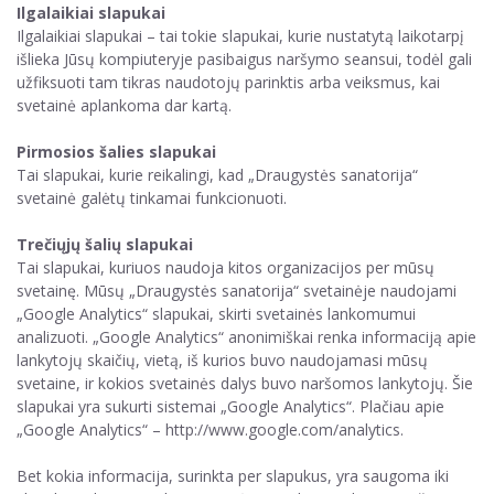
Ilgalaikiai slapukai
Ilgalaikiai slapukai – tai tokie slapukai, kurie nustatytą laikotarpį
išlieka Jūsų kompiuteryje pasibaigus naršymo seansui, todėl gali
užfiksuoti tam tikras naudotojų parinktis arba veiksmus, kai
svetainė aplankoma dar kartą.
Pirmosios šalies slapukai
Tai slapukai, kurie reikalingi, kad „Draugystės sanatorija“
svetainė galėtų tinkamai funkcionuoti.
Trečiųjų šalių slapukai
Tai slapukai, kuriuos naudoja kitos organizacijos per mūsų
svetainę. Mūsų „Draugystės sanatorija“ svetainėje naudojami
„Google Analytics“ slapukai, skirti svetainės lankomumui
analizuoti. „Google Analytics“ anonimiškai renka informaciją apie
lankytojų skaičių, vietą, iš kurios buvo naudojamasi mūsų
svetaine, ir kokios svetainės dalys buvo naršomos lankytojų. Šie
slapukai yra sukurti sistemai „Google Analytics“. Plačiau apie
„Google Analytics“ – http://www.google.com/analytics.
Bet kokia informacija, surinkta per slapukus, yra saugoma iki