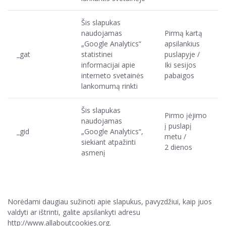
Šis slapukas
naudojamas
Pirmą kartą
„Google Analytics“
apsilankius
_gat
statistinei
puslapyje /
informacijai apie
Iki sesijos
interneto svetainės
pabaigos
lankomumą rinkti
Šis slapukas
Pirmo įėjimo
naudojamas
į puslapį
_gid
„Google Analytics“,
metu /
siekiant atpažinti
2 dienos
asmenį
Norėdami daugiau sužinoti apie slapukus, pavyzdžiui, kaip juos
valdyti ar ištrinti, galite apsilankyti adresu
http://www.allaboutcookies.org.