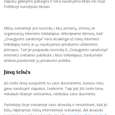
slapukų galiojimo pabaigos ir nėra naudojama kitais nei šioje
Politikoje nurodytais tikslais.
Mūsų svetainėje yra nuorodų į kitų asmenų, įmonių ar
organizacijų interneto tinklalapius. Atkreipiame dėmesį, kad
„Draugystės sanatorija“ nėra atsakinga už tokių interneto
tinklalapių turinį ar jų naudojamus privatumo užtikrinimo
principus. Tad jei paspaudę nuorodą iš „Draugystės sanatorija“
interneto svetainės pateksite į kitus tinklalapius, turėtumėte
atskirai pasidomėti jų privatumo politika.
Jūsų teisės
Jūs turite teisę susipažinti su savo duomenimis, kuriuos mes,
gavę naudojant slapukus, tvarkome. Taip pat Jūs turite teisę
reikalauti ištaisyti neišsamius, netikslius savo duomenis.
Pastebėję šioje svetainėje savo atvaizdą ir nesutinkant, kad jis
būtų talpinamas mūsų internetinėje svetainėje, dėl atvaizdo