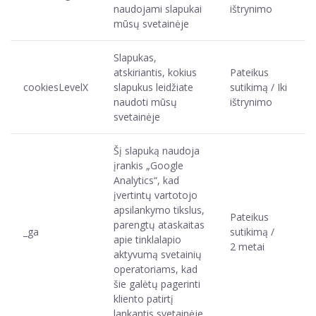
naudojami slapukai
ištrynimo
mūsų svetainėje
Slapukas,
atskiriantis, kokius
Pateikus
cookiesLevelX
slapukus leidžiate
sutikimą / Iki
naudoti mūsų
ištrynimo
svetainėje
Šį slapuką naudoja
įrankis „Google
Analytics“, kad
įvertintų vartotojo
apsilankymo tikslus,
Pateikus
parengtų ataskaitas
_ga
sutikimą /
apie tinklalapio
2 metai
aktyvumą svetainių
operatoriams, kad
šie galėtų pagerinti
kliento patirtį
lankantis svetainėje