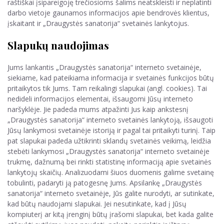
raštiškai įsipareigoję trečiosioms šalims neatskleisti ir neplatinti
darbo vietoje gaunamos informacijos apie bendrovės klientus,
įskaitant ir „Draugystės sanatorija“ svetainės lankytojus.
Slapukų naudojimas
Jums lankantis „Draugystės sanatorija“ interneto svetainėje,
siekiame, kad pateikiama informacija ir svetainės funkcijos būtų
pritaikytos tik Jums. Tam reikalingi slapukai (angl. cookies). Tai
nedideli informacijos elementai, išsaugomi Jūsų interneto
naršyklėje. Jie padeda mums atpažinti Jus kaip ankstesnį
„Draugystės sanatorija“ interneto svetainės lankytoją, išsaugoti
Jūsų lankymosi svetainėje istoriją ir pagal tai pritaikyti turinį. Taip
pat slapukai padeda užtikrinti sklandų svetainės veikimą, leidžia
stebėti lankymosi „Draugystės sanatorija“ interneto svetainėje
trukmę, dažnumą bei rinkti statistinę informaciją apie svetainės
lankytojų skaičių. Analizuodami šiuos duomenis galime svetainę
tobulinti, padaryti ją patogesnę Jums. Apsilankę „Draugystės
sanatorija“ interneto svetainėje, Jūs galite nurodyti, ar sutinkate,
kad būtų naudojami slapukai. Jei nesutinkate, kad į Jūsų
kompiuterį ar kitą įrenginį būtų įrašomi slapukai, bet kada galite