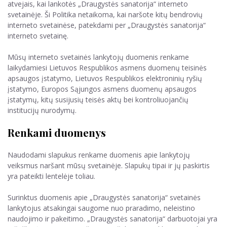
atvejais, kai lankotės „Draugystės sanatorija“ interneto
svetainėje. Ši Politika netaikoma, kai naršote kitų bendrovių
interneto svetainėse, patekdami per „Draugystės sanatorija“
interneto svetainę.
Mūsų interneto svetainės lankytojų duomenis renkame
laikydamiesi Lietuvos Respublikos asmens duomenų teisinės
apsaugos įstatymo, Lietuvos Respublikos elektroninių ryšių
įstatymo, Europos Sąjungos asmens duomenų apsaugos
įstatymų, kitų susijusių teisės aktų bei kontroliuojančių
institucijų nurodymų.
Renkami duomenys
Naudodami slapukus renkame duomenis apie lankytojų
veiksmus naršant mūsų svetainėje. Slapukų tipai ir jų paskirtis
yra pateikti lentelėje toliau.
Surinktus duomenis apie „Draugystės sanatorija“ svetainės
lankytojus atsakingai saugome nuo praradimo, neleistino
naudojimo ir pakeitimo. „Draugystės sanatorija“ darbuotojai yra