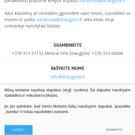
panaikinimo prašome kreiptis el.paštu
sanatorija@draugyste.lt
Kilus klausimų ar norėdami įgyvendinti savo teises, susisiekite su
mumis el. paštu
sanatorija@draugyste.lt
arba kitais šioje
svetainėje nurodytais būdais.
SKAMBINKITE
+370 313 53132 Mineral SPA Draugystė: +370 313 60606
RAŠYKITE MUMS
info@draugyste.lt
Mūsų svetainė naudoja slapukus (angl. cookies). Šie slapukai naudojami
MŪSŲ ADRESAS
statistikos ir rinkodaros tikslais.
V.Krėvės g. 7, LT-66126, Druskininkai
V.Krėvės g. 28, LT-66126, Druskininkai
Jei Jūs sutinkate, kad šiems tikslams būtų naudojami slapukai, spauskite
„Sutinku“ ir toliau naudokitės svetaine.
SUTINKU
PARINKTYS